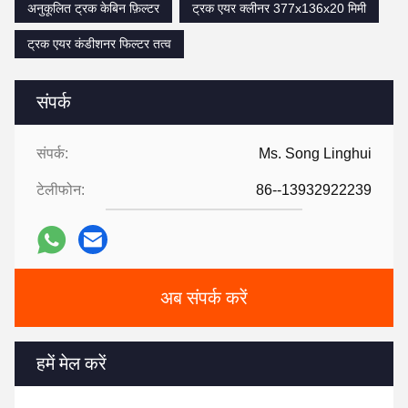
अनुकूलित ट्रक केबिन फ़िल्टर
ट्रक एयर क्लीनर 377x136x20 मिमी
ट्रक एयर कंडीशनर फिल्टर तत्व
संपर्क
संपर्क:
Ms. Song Linghui
टेलीफोन:
86--13932922239
अब संपर्क करें
हमें मेल करें