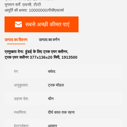
भुगतान शर्तें: एल/सी, टी/टी
आपूर्ति की क्षमता: 10000000/पीसीएस/वर्ष
सबसे अच्छी कीमत पाएं
उत्पाद का विवरण
उत्पाद का वर्णन
प्रमुखता देना:
हुंडई के लिए ट्रक एयर क्लीनर
,
ट्रक एयर क्लीनर 377x136x20 मिमी
,
1913500
रंग:
सफेद
अनुकूलता:
ट्रक मॉडल
उद्गम देश:
चीन
स्थायित्व:
दीर्घ काल तक रहना
इंस्टालेशन:
आसान