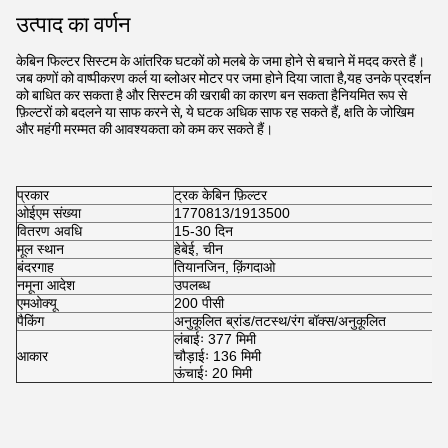
उत्पाद का वर्णन
केबिन फिल्टर सिस्टम के आंतरिक घटकों को मलबे के जमा होने से बचाने में मदद करते हैं।
जब कणों को वाष्पीकरण कर्ल या ब्लोअर मोटर पर जमा होने दिया जाता है,यह उनके प्रदर्शन
को बाधित कर सकता है और सिस्टम की खराबी का कारण बन सकता हैनियमित रूप से
फ़िल्टरों को बदलने या साफ करने से, ये घटक अधिक साफ रह सकते हैं, क्षति के जोखिम
और महंगी मरम्मत की आवश्यकता को कम कर सकते हैं।
प्रकार
ट्रक केबिन फ़िल्टर
ओईएम संख्या
1770813/1913500
वितरण अवधि
15-30 दिन
मूल स्थान
हेबेई, चीन
बंदरगाह
तियानजिन, क़िंगदाओ
नमूना आदेश
उपलब्ध
एमओक्यू
200 पीसी
पैकिंग
अनुकूलित ब्रांड/तटस्थ/रंग बॉक्स/अनुकूलित
लंबाईः 377 मिमी
आकार
चौड़ाईः 136 मिमी
ऊंचाईः 20 मिमी